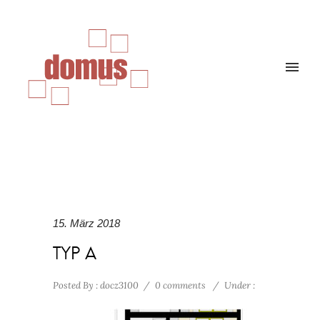
15. März 2018
TYP A
Posted By : docz3100
/
0 comments
/
Under :