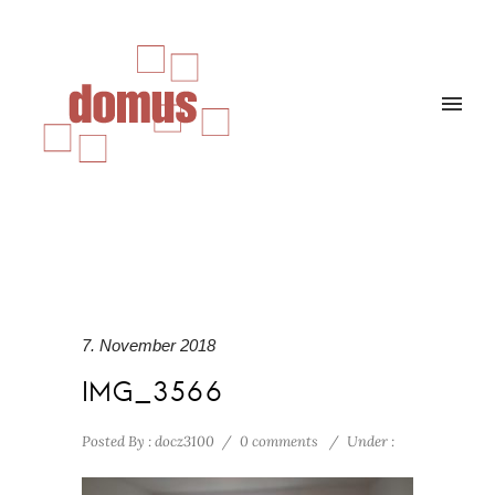
7. November 2018
IMG_3566
Posted By : docz3100
/
0 comments
/
Under :