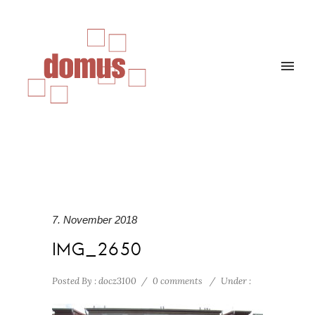
7. November 2018
IMG_2650
Posted By : docz3100
/
0 comments
/
Under :