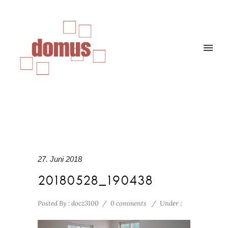
27. Juni 2018
20180528_190438
Posted By : docz3100
/
0 comments
/
Under :